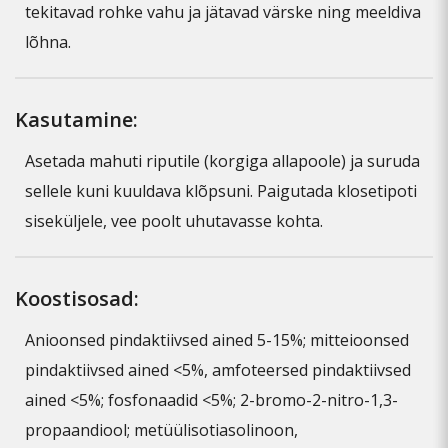
tekitavad rohke vahu ja jätavad värske ning meeldiva
lõhna.
Kasutamine:
Asetada mahuti riputile (korgiga allapoole) ja suruda
sellele kuni kuuldava klõpsuni. Paigutada klosetipoti
siseküljele, vee poolt uhutavasse kohta.
Koostisosad:
Anioonsed pindaktiivsed ained 5-15%; mitteioonsed
pindaktiivsed ained <5%, amfoteersed pindaktiivsed
ained <5%; fosfonaadid <5%; 2-bromo-2-nitro-1,3-
propaandiool; metüülisotiasolinoon,