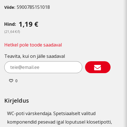
5900785151018
Viide:
1,19 €
Hind:
(21,64 €/l)
Hetkel pole toode saadaval
Teavita, kui on jälle saadaval
0
Kirjeldus
WC-poti värskendaja. Spetsiaalselt valitud
komponendid pesevad igal loputusel klosetipotti,