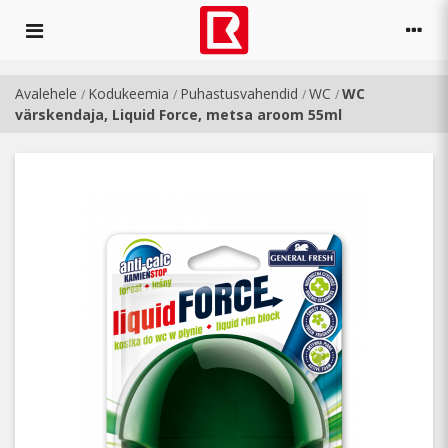
Avalehele
Kodukeemia
Puhastusvahendid
WC
WC
/
/
/
/
värskendaja, Liquid Force, metsa aroom 55ml