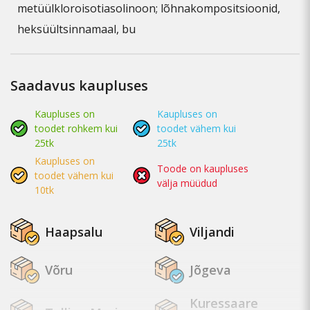
metüülkloroisotiasolinoon; lõhnakompositsioonid,
heksüültsinnamaal, bu
Saadavus kaupluses
Kaupluses on
Kaupluses on
toodet rohkem kui
toodet vähem kui
25tk
25tk
Kaupluses on
Toode on kaupluses
toodet vähem kui
välja müüdud
10tk
Haapsalu
Viljandi
Võru
Jõgeva
Kuressaare