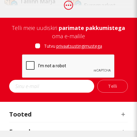
Tallinn Marja
Euromarket
Tallinn
Tapa
Mustamäe
Telli meie uudiskiri
parimate pakkumistega
oma e-mailile
Tallinn Lasnamäe
Tallinn Kopli
Tutvu
privaatsustingimustega
Tartu Zeppelin
Tartu Annelinn
Jõhvi
Kuressaare
Telli
Kärdla
Narva
Orissaare
Paide
Tooted
Pärnu
Rakvere
E-pood