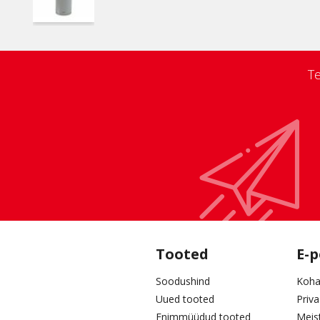
Te
Tooted
E-
Soodushind
Koha
Uued tooted
Priv
Enimmüüdud tooted
Meis