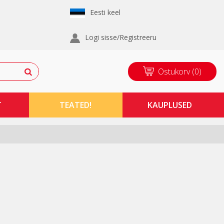
Eesti keel
Logi sisse/Registreeru
Ostukorv
(
0
)
T
TEATED!
KAUPLUSED