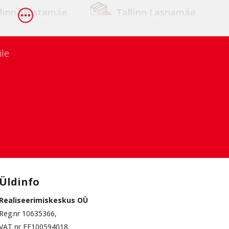
llinn Mustamäe
Tallinn Lasnamäe
tu Zeppelin
Tartu Annelinn
ile
ressaare
Kärdla
ssaare
Paide
kvere
Rapla
Üldinfo
Realiseerimiskeskus OÜ
Reg.nr 10635366,
VAT nr EE100594018,