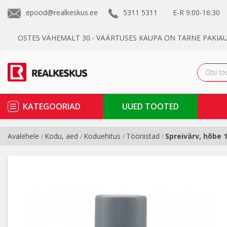
epood@realkeskus.ee
5311 5311
E-R
9:00-16:30
OSTES VÄHEMALT 30.- VÄÄRTUSES KAUPA ON TARNE PAKIA
KATEGOORIAD
UUED TOOTED
Avalehele
Kodu, aed
Koduehitus
Tööriistad
Spreivärv, hõbe 
/
/
/
/