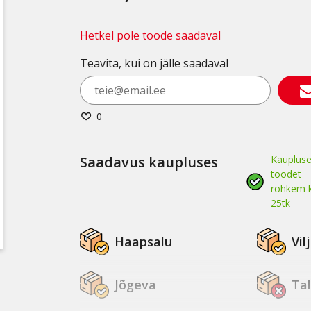
Hetkel pole toode saadaval
Teavita, kui on jälle saadaval
0
Saadavus kaupluses
Kaupluse
toodet
rohkem k
25tk
Haapsalu
Vil
Jõgeva
Tal