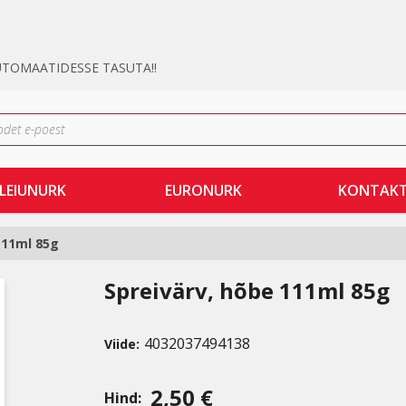
UTOMAATIDESSE TASUTA!!
LEIUNURK
EURONURK
KONTAK
111ml 85g
Spreivärv, hõbe 111ml 85g
4032037494138
Viide:
2,50 €
Hind: