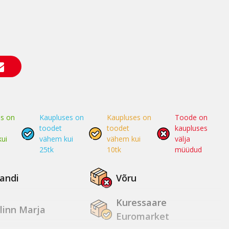
s on
Kaupluses on
Kaupluses on
Toode on
toodet
toodet
kaupluses
ui
vähem kui
vähem kui
välja
25tk
10tk
müüdud
jandi
Võru
Kuressaare
linn Marja
Euromarket