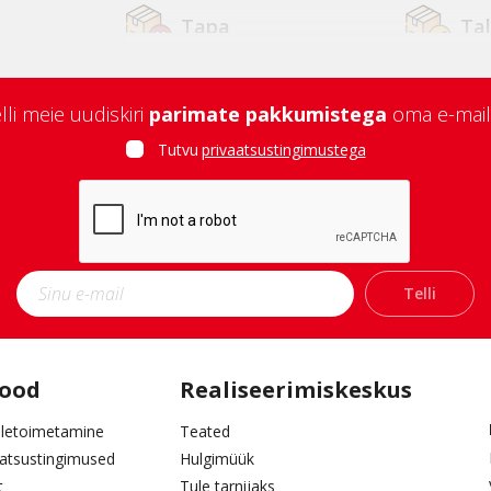
Tapa
Ta
Tallinn Kopli
Tar
lli meie uudiskiri
parimate pakkumistega
oma e-mail
Jõhvi
Ku
Tutvu
privaatsustingimustega
Narva
Ori
Pärnu
Ra
Telli
Tabasalu
pood
Realiseerimiskeskus
letoimetamine
Teated
aatsustingimused
Hulgimüük
t
Tule tarnijaks