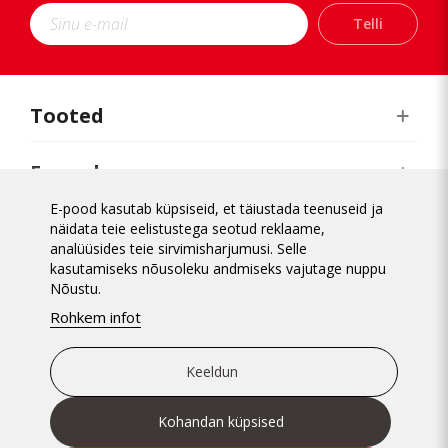
Telli
Kärdla
Narva
Orissaare
Paide
Tooted
Pärnu
Rakvere
E-pood
Rapla
Tabasalu
E-pood kasutab küpsiseid, et täiustada teenuseid ja
Realiseerimiskeskus
näidata teie eelistustega seotud reklaame,
analüüsides teie sirvimisharjumusi. Selle
kasutamiseks nõusoleku andmiseks vajutage nuppu
Üldinfo
Nõustu.
Rohkem infot
Keeldun
Kohandan küpsised