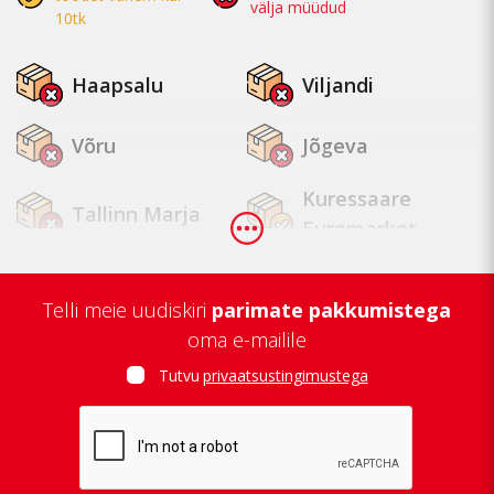
välja müüdud
10tk
Haapsalu
Viljandi
Võru
Jõgeva
Kuressaare
Tallinn Marja
Euromarket
Tallinn
Tapa
Mustamäe
Telli meie uudiskiri
parimate pakkumistega
oma e-mailile
Tallinn Lasnamäe
Tallinn Kopli
Tutvu
privaatsustingimustega
Tartu Zeppelin
Tartu Annelinn
Jõhvi
Kuressaare