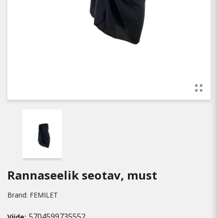
Rannaseelik seotav, must
Brand:
FEMILET
5704599735552
Viide: