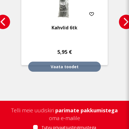
Kärdla
Narva
Orissaare
Paide
Kahvlid 6tk
Pärnu
Rakvere
5,95 €
Rapla
Tabasalu
Vaata toodet
Telli meie uudiskiri
parimate pakkumistega
oma e-mailile
Tutvu
privaatsustingimustega