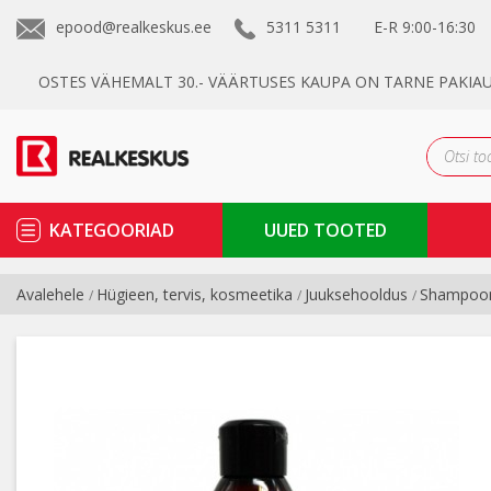
epood@realkeskus.ee
5311 5311
E-R
9:00-16:30
OSTES VÄHEMALT 30.- VÄÄRTUSES KAUPA ON TARNE PAKIA
KATEGOORIAD
UUED TOOTED
Avalehele
Hügieen, tervis, kosmeetika
Juuksehooldus
Shampoo
/
/
/