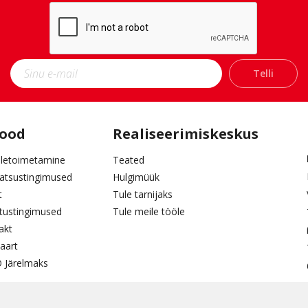
Narva
Ori
Pärnu
Ra
Telli
Tabasalu
pood
Realiseerimiskeskus
letoimetamine
Teated
aatsustingimused
Hulgimüük
t
Tule tarnijaks
tustingimused
Tule meile tööle
akt
aart
 Järelmaks