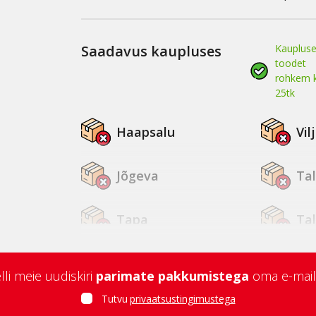
Saadavus kaupluses
Kaupluse
toodet
rohkem k
25tk
Haapsalu
Vil
Jõgeva
Tal
Tapa
Ta
Tallinn Kopli
Tar
lli meie uudiskiri
parimate pakkumistega
oma e-mail
Jõhvi
Ku
Tutvu
privaatsustingimustega