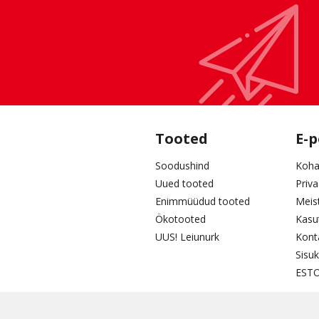
Tooted
E-
Soodushind
Koha
Uued tooted
Priv
Enimmüüdud tooted
Meis
Ökotooted
Kasu
UUS! Leiunurk
Kont
Sisuk
ESTO