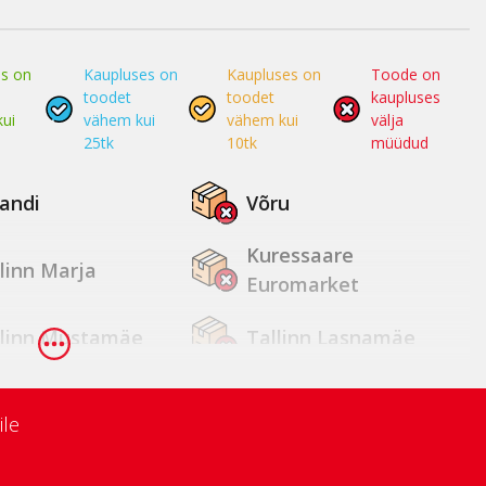
s on
Kaupluses on
Kaupluses on
Toode on
toodet
toodet
kaupluses
ui
vähem kui
vähem kui
välja
25tk
10tk
müüdud
jandi
Võru
Kuressaare
linn Marja
Euromarket
llinn Mustamäe
Tallinn Lasnamäe
tu Zeppelin
Tartu Annelinn
ile
ressaare
Kärdla