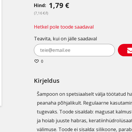
1,79 €
Hind:
(7,16 €/l)
Hetkel pole toode saadaval
Teavita, kui on jälle saadaval
0
Kirjeldus
Šampoon on spetsiaalselt välja töötatud h
peanaha põhjalikult. Regulaarne kasutamine 
tugevaks. Toode sisaldab: magusat kalmust 
ja hoiab juuste habras, keratiinhüdrolüsaat
välimuse. Toode ei sisalda: silikoone, parab