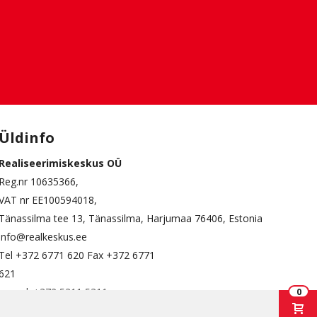
ssaare
Paide
kvere
Rapla
Üldinfo
Realiseerimiskeskus OÜ
Reg.nr 10635366,
VAT nr EE100594018,
Tänassilma tee 13, Tänassilma, Harjumaa 76406, Estonia
info@realkeskus.ee
Tel +372 6771 620 Fax +372 6771
621
epood: +372 5311 5311
0