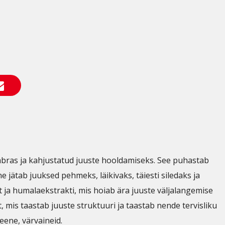
abras ja kahjustatud juuste hooldamiseks. See puhastab
jätab juuksed pehmeks, läikivaks, täiesti siledaks ja
ja humalaekstrakti, mis hoiab ära juuste väljalangemise
, mis taastab juuste struktuuri ja taastab nende tervisliku
eene, värvaineid.