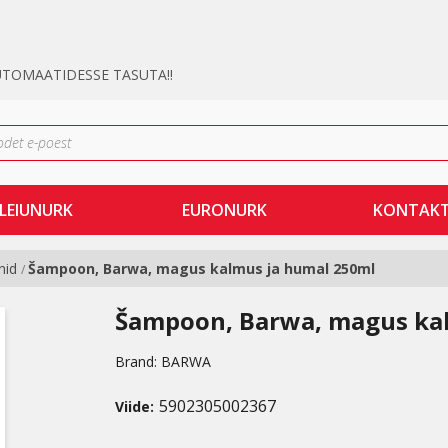
UTOMAATIDESSE TASUTA!!
LEIUNURK
EURONURK
KONTAK
nid
Šampoon, Barwa, magus kalmus ja humal 250ml
/
Šampoon, Barwa, magus ka
Brand:
BARWA
5902305002367
Viide: