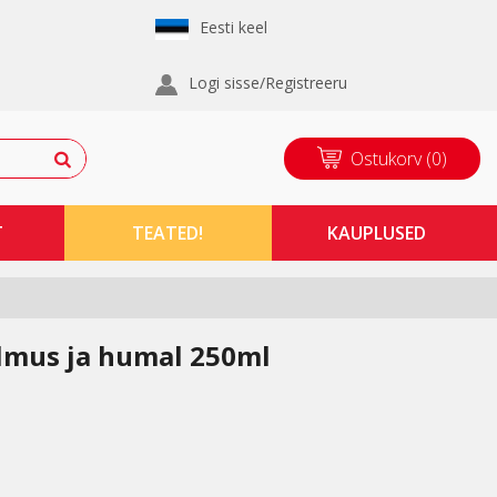
Eesti keel
Logi sisse/Registreeru
Ostukorv
(
0
)
T
TEATED!
KAUPLUSED
lmus ja humal 250ml