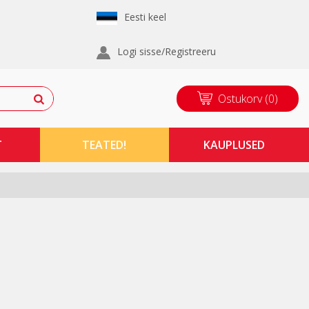
Eesti keel
Logi sisse/Registreeru
Ostukorv
(
0
)
T
TEATED!
KAUPLUSED