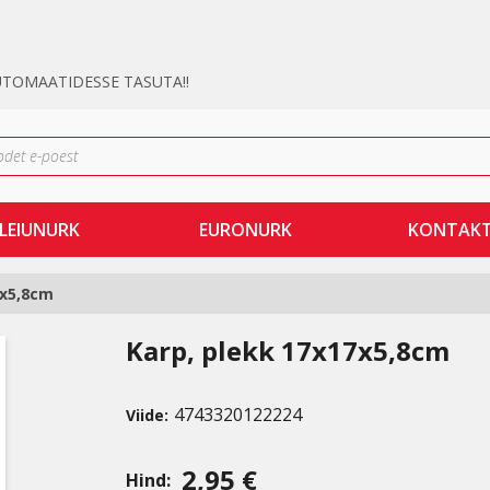
UTOMAATIDESSE TASUTA!!
LEIUNURK
EURONURK
KONTAK
7x5,8cm
Karp, plekk 17x17x5,8cm
4743320122224
Viide:
2,95 €
Hind: