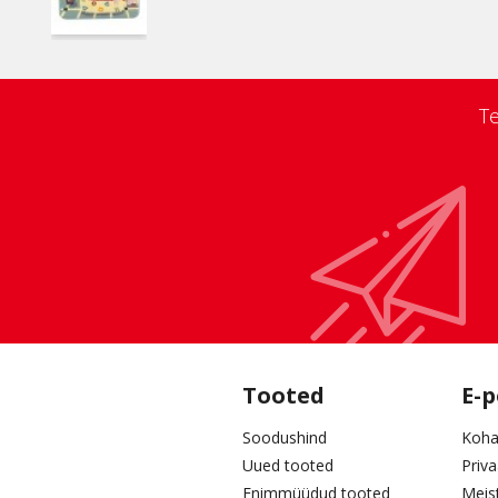
Te
Tooted
E-
Soodushind
Koha
Uued tooted
Priv
Enimmüüdud tooted
Meis