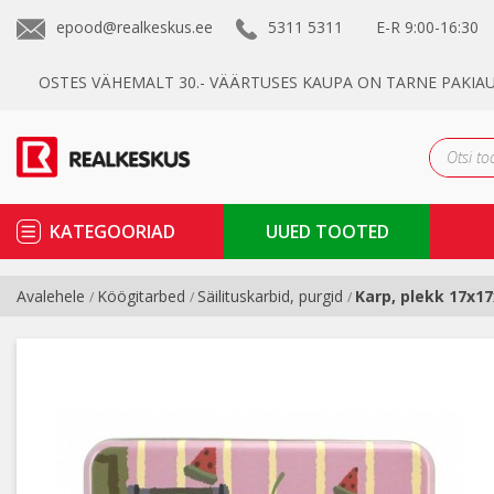
epood@realkeskus.ee
5311 5311
E-R
9:00-16:30
OSTES VÄHEMALT 30.- VÄÄRTUSES KAUPA ON TARNE PAKIA
KATEGOORIAD
UUED TOOTED
Avalehele
Köögitarbed
Säilituskarbid, purgid
Karp, plekk 17x1
/
/
/