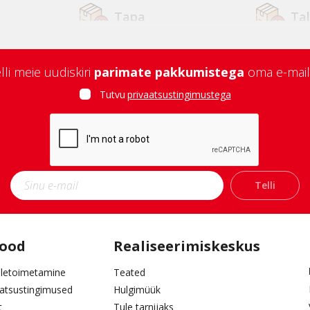
Tapa
Ta
Tallinn Kopli
Tar
lli meie uudiskiri
parimate pakkumistega
oma e-mail
Jõhvi
Ku
Tutvu
privaatsustingimustega
Narva
Ori
Pärnu
Ra
Telli
Tabasalu
pood
Realiseerimiskeskus
letoimetamine
Teated
aatsustingimused
Hulgimüük
t
Tule tarnijaks