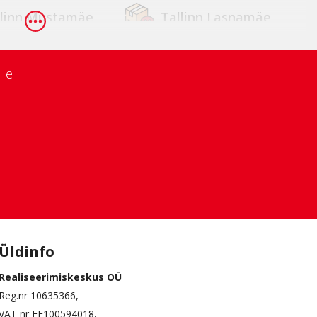
llinn Mustamäe
Tallinn Lasnamäe
tu Zeppelin
Tartu Annelinn
ile
ressaare
Kärdla
ssaare
Paide
kvere
Rapla
Üldinfo
Realiseerimiskeskus OÜ
Reg.nr 10635366,
VAT nr EE100594018,