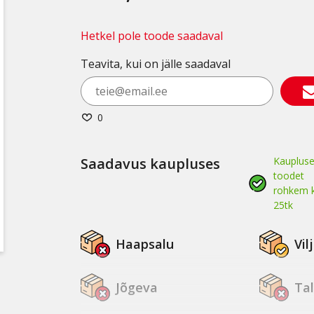
Hetkel pole toode saadaval
Teavita, kui on jälle saadaval
0
Saadavus kaupluses
Kaupluse
toodet
rohkem k
25tk
Haapsalu
Vil
Jõgeva
Tal