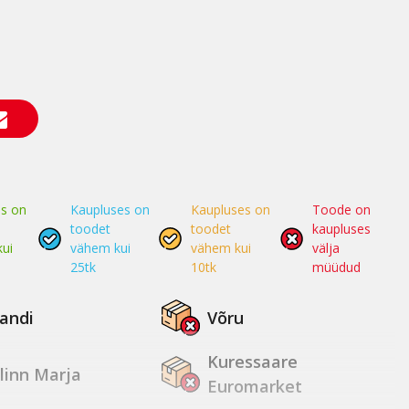
s on
Kaupluses on
Kaupluses on
Toode on
toodet
toodet
kaupluses
ui
vähem kui
vähem kui
välja
25tk
10tk
müüdud
jandi
Võru
Kuressaare
linn Marja
Euromarket