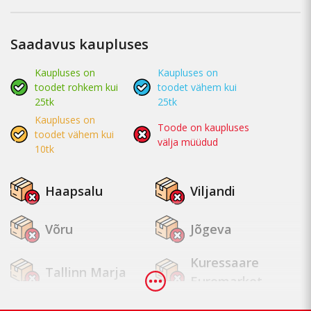
Saadavus kaupluses
Kaupluses on
Kaupluses on
toodet rohkem kui
toodet vähem kui
25tk
25tk
Kaupluses on
Toode on kaupluses
toodet vähem kui
välja müüdud
10tk
Haapsalu
Viljandi
Võru
Jõgeva
Kuressaare
Tallinn Marja
Euromarket
Tallinn