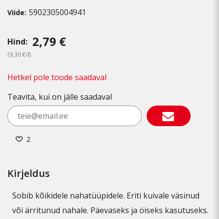
5902305004941
Viide:
2,79 €
Hind:
(9,30 €/l)
Hetkel pole toode saadaval
Teavita, kui on jälle saadaval
2
Kirjeldus
Sobib kõikidele nahatüüpidele. Eriti kuivale väsinud
või ärritunud nahale. Päevaseks ja öiseks kasutuseks.