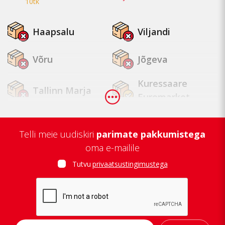
10tk
Haapsalu
Viljandi
Võru
Jõgeva
Kuressaare
Tallinn Marja
Euromarket
Tallinn
Tapa
Mustamäe
Telli meie uudiskiri
parimate pakkumistega
oma e-mailile
Tallinn Lasnamäe
Tallinn Kopli
Tutvu
privaatsustingimustega
Tartu Zeppelin
Tartu Annelinn
Jõhvi
Kuressaare