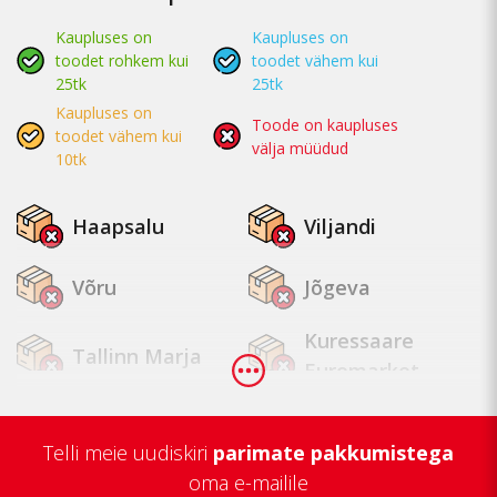
Kaupluses on
Kaupluses on
toodet rohkem kui
toodet vähem kui
25tk
25tk
Kaupluses on
Toode on kaupluses
toodet vähem kui
välja müüdud
10tk
Haapsalu
Viljandi
Võru
Jõgeva
Kuressaare
Tallinn Marja
Euromarket
Tallinn
Tapa
Mustamäe
Telli meie uudiskiri
parimate pakkumistega
oma e-mailile