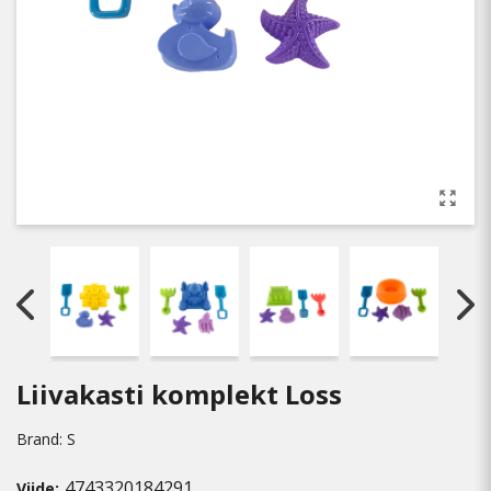
Liivakasti komplekt Loss
Brand:
S
4743320184291
Viide: