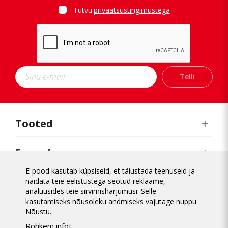
Tallinn Lasnamäe
Tallinn Kopli
Tutvu
privaatsustingimustega
Tartu Zeppelin
Tartu Annelinn
Jõhvi
Kuressaare
Telli
Kärdla
Narva
Orissaare
Paide
Tooted
Pärnu
Rakvere
E-pood
Rapla
Tabasalu
E-pood kasutab küpsiseid, et täiustada teenuseid ja
Realiseerimiskeskus
näidata teie eelistustega seotud reklaame,
analüüsides teie sirvimisharjumusi. Selle
kasutamiseks nõusoleku andmiseks vajutage nuppu
Üldinfo
Nõustu.
Rohkem infot