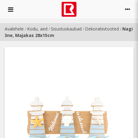
Avalehele
Kodu, aed
Sisustuskaubad
Dekoratiivtooted
Nagi
/
/
/
/
3ne, Majakas 28x15cm