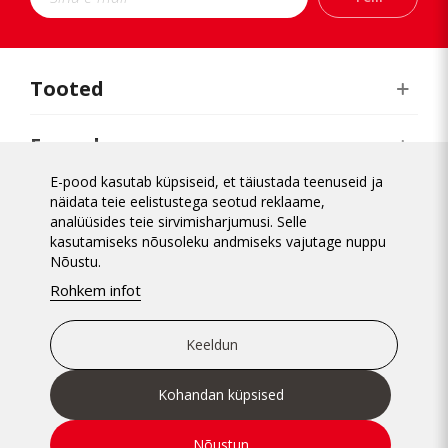
Kärdla
Narva
Orissaare
Paide
Tooted
Pärnu
Rakvere
E-pood
Rapla
Tabasalu
E-pood kasutab küpsiseid, et täiustada teenuseid ja
Realiseerimiskeskus
näidata teie eelistustega seotud reklaame,
analüüsides teie sirvimisharjumusi. Selle
kasutamiseks nõusoleku andmiseks vajutage nuppu
Üldinfo
Nõustu.
Rohkem infot
Keeldun
Kohandan küpsised
Nõustun