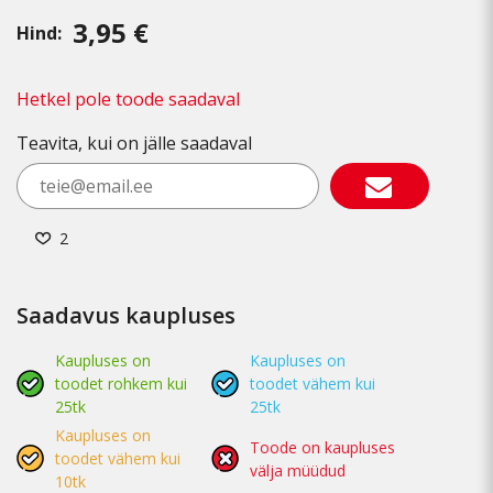
3,95 €
Hind:
Hetkel pole toode saadaval
Teavita, kui on jälle saadaval
2
Saadavus kaupluses
Kaupluses on
Kaupluses on
toodet rohkem kui
toodet vähem kui
25tk
25tk
Kaupluses on
Toode on kaupluses
toodet vähem kui
välja müüdud
10tk