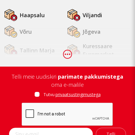
Haapsalu
Viljandi
Võru
Jõgeva
Kuressaare
Tallinn Marja
Euromarket
Tallinn
Tapa
Mustamäe
Telli meie uudiskiri
parimate pakkumistega
oma e-mailile
Tallinn Lasnamäe
Tallinn Kopli
Tutvu
privaatsustingimustega
Tartu Zeppelin
Tartu Annelinn
Jõhvi
Kuressaare
Telli